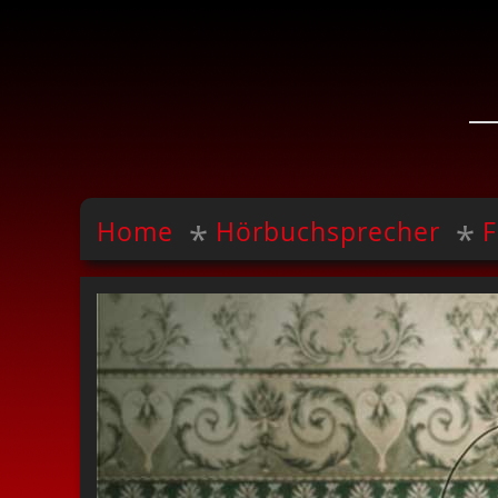
Home
Hörbuchsprecher
F
*
*