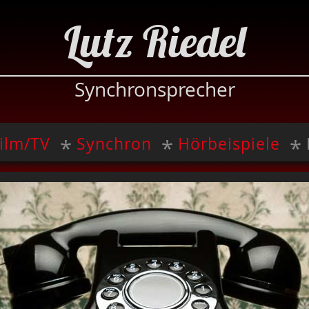
Lutz Riedel
Synchronsprecher
ilm/TV
Synchron
Hörbeispiele
*
*
*